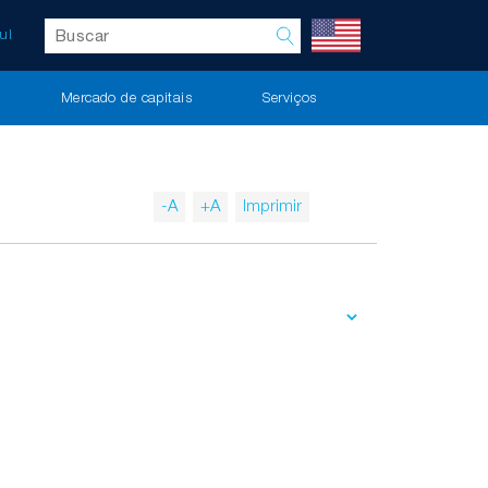
ul
Mercado de capitais
Serviços
-A
+A
Imprimir