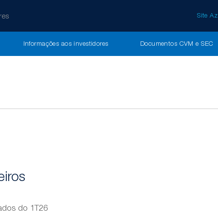
res
Site Az
Informações aos investidores
Documentos CVM e SEC
iros
tados do 1T26