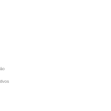
ção
tivos