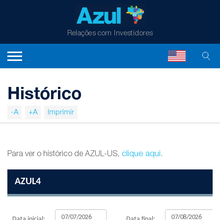
Relações com Investidores
Histórico
-A
+A
Imprimir
clique aqui
Para ver o histórico de AZUL-US,
.
AZUL4
Data inicial:
Data final: