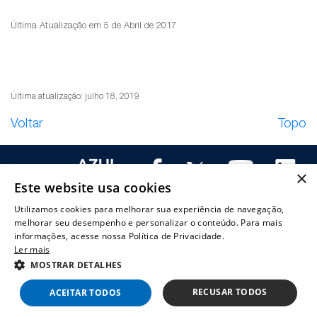
Última Atualização em 5 de Abril de 2017
Última atualização: julho 18, 2019
Voltar
Topo
×
Este website usa cookies
Utilizamos cookies para melhorar sua experiência de navegação,
melhorar seu desempenho e personalizar o conteúdo. Para mais
a Azul
Governança
Informações
Documentos
Mercado de
Serv
informações, acesse nossa Política de Privacidade.
Geral
Ler mais
corporativa
aos
CVM e SEC
capitais
Dow
Azul | Relações com Investidores © 2019 - Todos os direitos reservados. |
MOSTRAR DETALHES
 investir
Estrutura de
investidores
Documentos
Cotações e
cent
l?
Capital
Central de
CVM
Gráficos
Cobe
Termos & Condições de Uso
|
Política de privacidade
RECUSAR TODOS
ACEITAR TODOS
 Missão e
Administração
Resultados
Documentos
Ofertas
de an
Powered by
MZ
s
Comitês
Planilha de
SEC
públicas
Cale